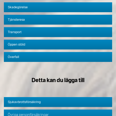
Skadegörelse
Tjänsteresa
Transport
Öppen stöld
Överfall
Detta kan du lägga till
Sjukavbrottsförsäkring
Övriga personförsäkringar