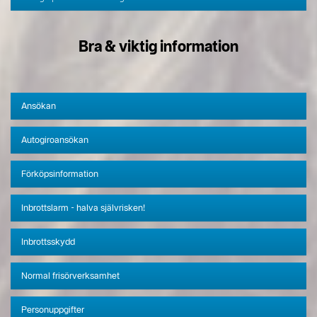
Bra & viktig information
Ansökan
Autogiroansökan
Förköpsinformation
Inbrottslarm - halva självrisken!
Inbrottsskydd
Normal frisörverksamhet
Personuppgifter