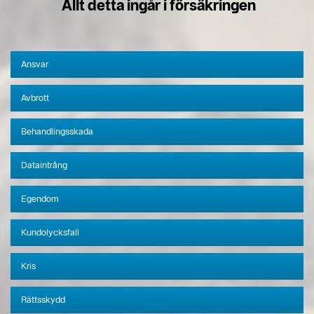
Allt detta ingår i försäkringen
Ansvar
Avbrott
Behandlingsskada
Dataintrång
Egendom
Kundolycksfall
Kris
Rättsskydd