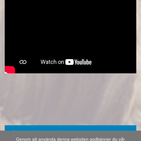
Läs om Ulrika som fick ALS
Genom att använda denna websiten godkänner du vår